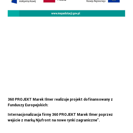
360 PROJEKT Marek Ilmer realizuje projekt dofinansowany z
Funduszy Europejskich:
Internacjonalizacja firmy 360 PROJEKT Marek Ilmer poprzez
wejście z marką Njufront na nowe rynki zagraniczne”.