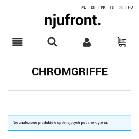
PL
|
EN
|
FR
|
IS
|
DE
|
HU
CHROMGRIFFE
Nie znaleziono produktów spełniających podane kryteria.