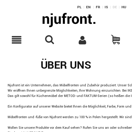
PL
|
EN
|
FR
|
IS
|
DE
|
HU
ÜBER UNS
Njufront ist ein Unternehmen, das Möbelfronten und Zubehör produziert. Unser Sc
Wir eröffnen Ihnen unbegrenzte Möglichkeiten, Ihre Wohnung einzurichten. Bei I
Das gilt sowohl für Küchenmöbel der METOD- und FAKTUM-Serien (so heißen die I
Ein Konfigurator auf unserer Website bietet Ihnen die Möglichkeit, Farbe, Form un
Möbelfronten und -füße von Njufront werden zu 100 % in Polen hergestellt. Wir sind
Wollen Sie unsere Produkte vor dem Kauf sehen? Rufen Sie uns an oder schreiben