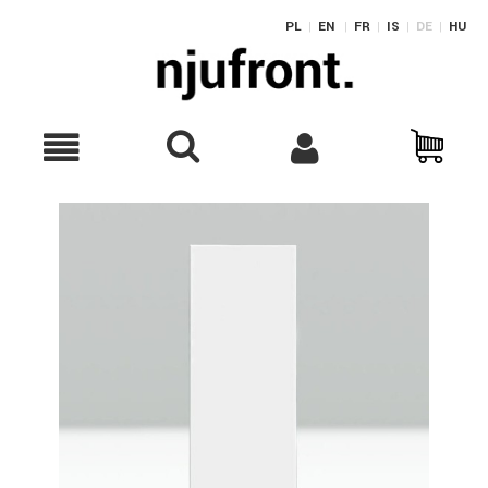
PL
|
EN
|
FR
|
IS
|
DE
|
HU